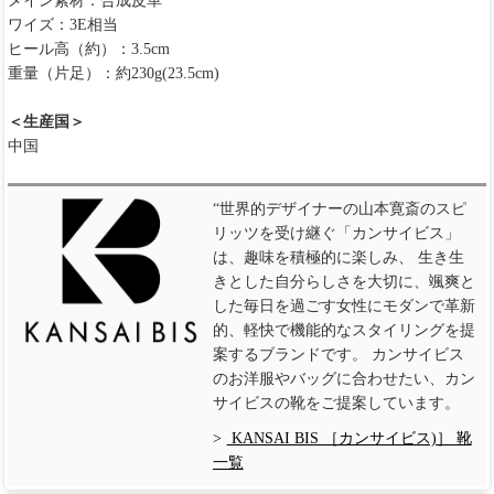
メイン素材：合成皮革
ワイズ：3E相当
ヒール高（約）：3.5cm
重量（片足）：約230g(23.5cm)
＜生産国＞
中国
“世界的デザイナーの山本寛斎のスピ
リッツを受け継ぐ「カンサイビス」
は、趣味を積極的に楽しみ、 生き生
きとした自分らしさを大切に、颯爽と
した毎日を過ごす女性にモダンで革新
的、軽快で機能的なスタイリングを提
案するブランドです。 カンサイビス
のお洋服やバッグに合わせたい、カン
サイビスの靴をご提案しています。
KANSAI BIS ［カンサイビス)］ 靴
一覧