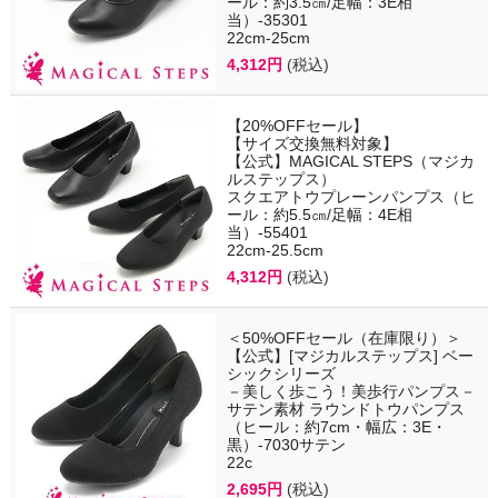
ール：約3.5㎝/足幅：3E相
当）-35301
22cm-25cm
4,312円
(税込)
【20%OFFセール】
【サイズ交換無料対象】
【公式】MAGICAL STEPS（マジカ
ルステップス）
スクエアトウプレーンパンプス（ヒ
ール：約5.5㎝/足幅：4E相
当）-55401
22cm-25.5cm
4,312円
(税込)
＜50%OFFセール（在庫限り）＞
【公式】[マジカルステップス] ベー
シックシリーズ
－美しく歩こう！美歩行パンプス－
サテン素材 ラウンドトウパンプス
（ヒール：約7cm・幅広：3E・
黒）-7030サテン
22c
2,695円
(税込)