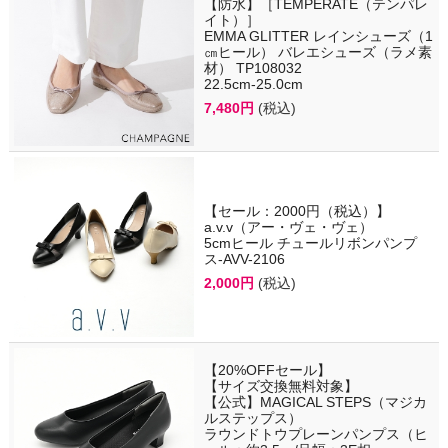
【防水】［TEMPERATE（テンパレ
イト）］
EMMA GLITTER レインシューズ（1
㎝ヒール） バレエシューズ（ラメ素
材） TP108032
22.5cm-25.0cm
7,480円
(税込)
【セール：2000円（税込）】
a.v.v（アー・ヴェ・ヴェ）
5cmヒール チュールリボンパンプ
ス-AVV-2106
2,000円
(税込)
【20%OFFセール】
【サイズ交換無料対象】
【公式】MAGICAL STEPS（マジカ
ルステップス）
ラウンドトウプレーンパンプス（ヒ