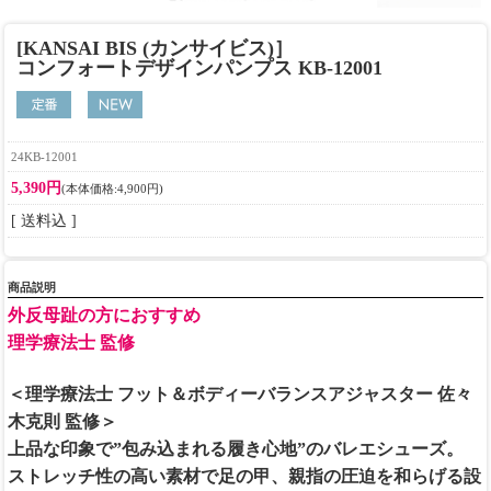
[KANSAI BIS (カンサイビス)］
コンフォートデザインパンプス KB-12001
24KB-12001
5,390円
(本体価格:4,900円)
[ 送料込 ]
商品説明
外反母趾の方におすすめ
理学療法士 監修
＜理学療法士 フット＆ボディーバランスアジャスター 佐々
木克則 監修＞
上品な印象で”包み込まれる履き心地”のバレエシューズ。
ストレッチ性の高い素材で足の甲、親指の圧迫を和らげる設