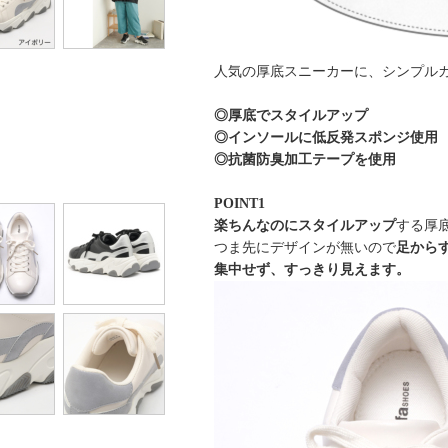
人気の厚底スニーカーに、シンプル
◎厚底でスタイルアップ
◎インソールに低反発スポンジ使用
◎抗菌防臭加工テープを使用
POINT1
楽ちんなのにスタイルアップ
する厚
つま先にデザインが無いので
足から
集中せず、すっきり見えます。