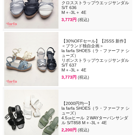
クロスストラップウエッジサンダル
S/T 636
M＋-3L＋ 4E
3,773円
(税込)
【30%OFFセール】【25SS 新作】
＜ブランド独自企画＞
la farfa SHOES（ラ・ファーファ シ
ューズ）
リボンストラップウエッジサンダル
S/T 637
M＋-3L＋ 4E
3,773円
(税込)
【2000円均一】
la farfa SHOES（ラ・ファーファ シ
ューズ）
4.5㎝ヒール ２WAYターバンサンダ
ル S/T858 M＋-3L＋ 4E
2,200円
(税込)