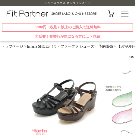
シューズラボ & オンラインストア
3,900円（税別）以上のご購入で送料無料
大反響！靴擦れが気になる方に…＞詳細
トップページ
>
la farfa SHOES（ラ・ファーファ シューズ） 予約販売
> 【30%OF