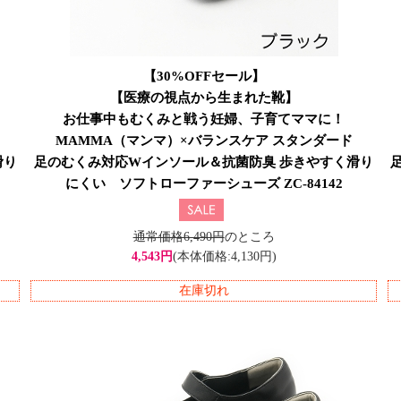
【30%OFFセール】
【医療の視点から生まれた靴】
お仕事中もむくみと戦う妊婦、子育てママに！
MAMMA（マンマ）×バランスケア スタンダード
滑り
足のむくみ対応Wインソール＆抗菌防臭 歩きやすく滑り
にくい ソフトローファーシューズ ZC-84142
通常価格6,490円
のところ
4,543円
(本体価格:4,130円)
在庫切れ