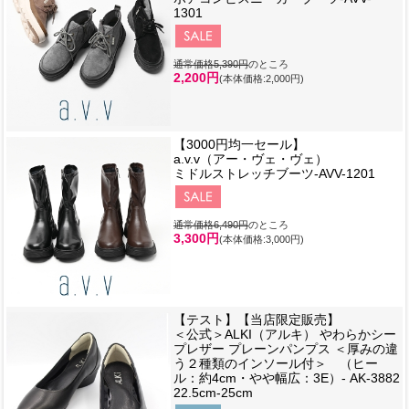
1301
通常価格5,390円
のところ
2,200円
(本体価格:2,000円)
【3000円均一セール】
a.v.v（アー・ヴェ・ヴェ）
ミドルストレッチブーツ-AVV-1201
通常価格6,490円
のところ
3,300円
(本体価格:3,000円)
【テスト】【当店限定販売】
＜公式＞ALKI（アルキ） やわらかシー
プレザー プレーンパンプス ＜厚みの違
う２種類のインソール付＞ （ヒー
ル：約4cm・やや幅広：3E）- AK-3882
22.5cm-25cm