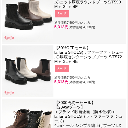
ズ)ニット厚底ラウンドブーツS/T590
M＋-3L＋ 4E
通常価格7,590円
のところ
5,313円
(本体価格:4,830円)
【30%OFFセール】
la farfa SHOES(ラファーファ・シュー
ズ)厚底センタージップブーツ S/T572
M＋-3L＋ 4E
通常価格7,590円
のところ
5,313円
(本体価格:4,830円)
【3000円均一セール】
【23AWブーツ】
＜ブランド独自企画（防水仕様)＞
la farfa SHOES（ラ・ファーファ シュ
ーズ）
4cmヒール シンプル編上げブーツ LX