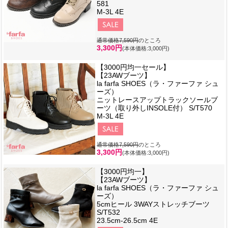
581
M-3L 4E
通常価格7,590円
のところ
3,300円
(本体価格:3,000円)
【3000円均一セール】
【23AWブーツ】
la farfa SHOES（ラ・ファーファ シュ
ーズ）
ニットレースアップトラックソールブ
ーツ（取り外しINSOLE付） S/T570
M-3L 4E
通常価格7,590円
のところ
3,300円
(本体価格:3,000円)
【3000円均一】
【23AWブーツ】
la farfa SHOES（ラ・ファーファ シュ
ーズ）
5cmヒール 3WAYストレッチブーツ
S/T532
23.5cm-26.5cm 4E