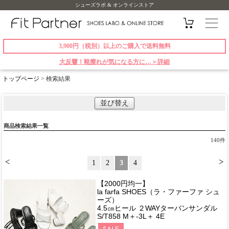
シューズラボ & オンラインストア
3,900円（税別）以上のご購入で送料無料
大反響！靴擦れが気になる方に…＞詳細
トップページ
> 検索結果
並び替え
商品検索結果一覧
140
件
<
>
1
2
3
4
【2000円均一】
la farfa SHOES（ラ・ファーファ シュ
ーズ）
4.5㎝ヒール ２WAYターバンサンダル
S/T858 M＋-3L＋ 4E