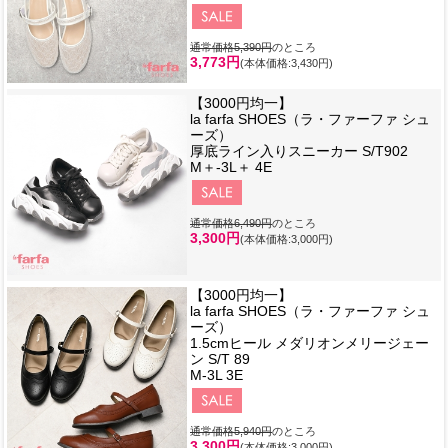
通常価格5,390円
のところ
3,773円
(本体価格:3,430円)
【3000円均一】
la farfa SHOES（ラ・ファーファ シュ
ーズ）
厚底ライン入りスニーカー S/T902
M＋-3L＋ 4E
通常価格6,490円
のところ
3,300円
(本体価格:3,000円)
【3000円均一】
la farfa SHOES（ラ・ファーファ シュ
ーズ）
1.5cmヒール メダリオンメリージェー
ン S/T 89
M-3L 3E
通常価格5,940円
のところ
3,300円
(本体価格:3,000円)