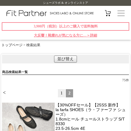
シューズラボ & オンラインストア
3,900円（税別）以上のご購入で送料無料
大反響！靴擦れが気になる方に…＞詳細
トップページ
> 検索結果
並び替え
商品検索結果一覧
75
件
<
1
2
【30%OFFセール】【25SS 新作】
la farfa SHOES（ラ・ファーファ シュ
ーズ）
1.8cmヒール チュールストラップ S/T
8330
23.5-26.5cm 4E