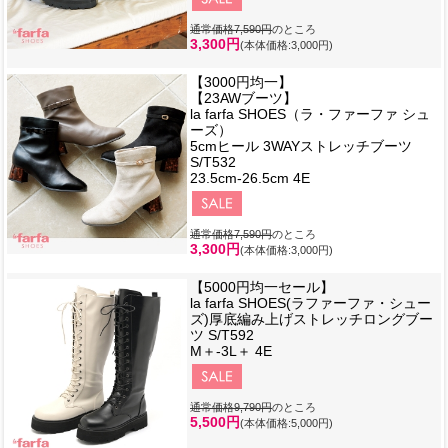
通常価格7,590円
のところ
3,300円
(本体価格:3,000円)
【3000円均一】
【23AWブーツ】
la farfa SHOES（ラ・ファーファ シュ
ーズ）
5cmヒール 3WAYストレッチブーツ
S/T532
23.5cm-26.5cm 4E
通常価格7,590円
のところ
3,300円
(本体価格:3,000円)
【5000円均一セール】
la farfa SHOES(ラファーファ・シュー
ズ)厚底編み上げストレッチロングブー
ツ S/T592
M＋-3L＋ 4E
通常価格9,790円
のところ
5,500円
(本体価格:5,000円)