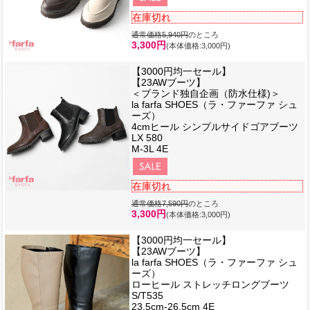
在庫切れ
通常価格5,940円
のところ
3,300円
(本体価格:3,000円)
【3000円均一セール】
【23AWブーツ】
＜ブランド独自企画（防水仕様)＞
la farfa SHOES（ラ・ファーファ シュ
ーズ）
4cmヒール シンプルサイドゴアブーツ
LX 580
M-3L 4E
在庫切れ
通常価格7,590円
のところ
3,300円
(本体価格:3,000円)
【3000円均一セール】
【23AWブーツ】
la farfa SHOES（ラ・ファーファ シュ
ーズ）
ローヒール ストレッチロングブーツ
S/T535
23.5cm-26.5cm 4E