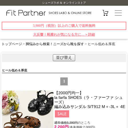
シューズラボ & オンラインストア
3,900円（税別）以上のご購入で送料無料
大反響！靴擦れが気になる方に…＞詳細
トップページ
>
脚悩みから検索！ニーズから靴を探す
> ヒール低め＆厚底
並び替え
ヒール低め＆厚底
1
【2000円均一】
la farfa SHOES（ラ・ファーファ シュ
ーズ）
編み込みサンダル S/T912 M＋-3L＋ 4E
通常価格5,390円
のところ
2,200円
(本体価格:2,000円)