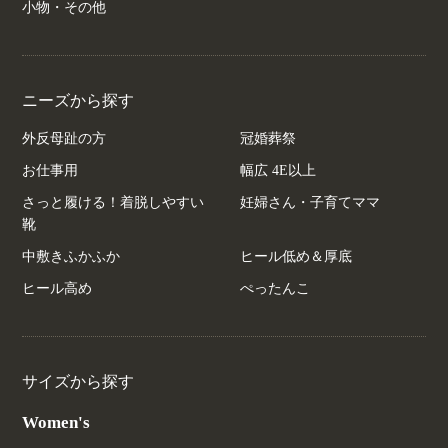
小物・その他
ニーズから探す
外反母趾の方
冠婚葬祭
お仕事用
幅広 4E以上
さっと履ける！着脱しやすい
妊婦さん・子育てママ
靴
中敷きふかふか
ヒール低め＆厚底
ヒール高め
ぺったんこ
サイズから探す
Women's