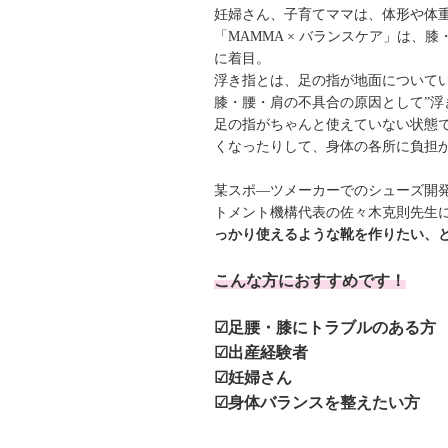
妊婦さん、子育てママは、体形や体
「MAMMA × バランスケア」は、
に着目。
浮き指とは、足の指が地面について
膝・腰・肩の不具合の原因として”浮
足の指がちゃんと使えていない状態
くなったりして、身体の各所に負担
某スポ―ツメーカーでのシューズ開
トメント機構代表の佐々木克則先生
っかり使えるような靴を作りたい、
こんな方におすすめです！
☑足腰・膝にトラブルのある方
☑出産経験者
☑妊婦さん
☑身体バランスを整えたい方