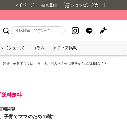
マイページ
会員登録
ショッピングカート
メンズシューズ
コラム
メディア掲載
靴】 妊婦、子育てママに！腰、膝、肩の不具合は姿勢から MAMMA（マ
】
で「送料無料」
共同開発
、子育てママのための靴"