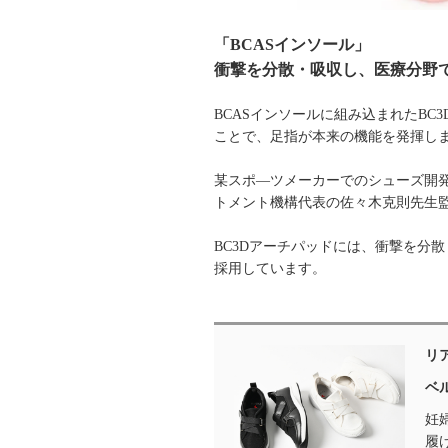
「BCASインソール」
衝撃を分散・吸収し、医療分野
BCASインソールに組み込まれたB
ことで、足指が本来の機能を発揮し
某スポ―ツメーカーでのシューズ開
トメント機構代表の佐々木克則先生監
BC3Dアーチパッドには、衝撃を分
採用しています。
リ
ベ
妊
履