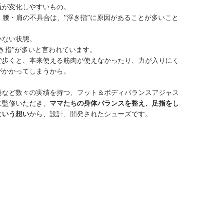
重が変化しやすいもの。
膝・腰・肩の不具合は、”浮き指”に原因があることが多いこと
いない状態。
き指”が多いと言われています。
で歩くと、本来使える筋肉が使えなかったり、力が入りにく
がかかってしまうから。
発など数々の実績を持つ、フット＆ボディバランスアジャス
に監修いただき、
ママたちの身体バランスを整え、足指をし
という想い
から、設計、開発されたシューズです。