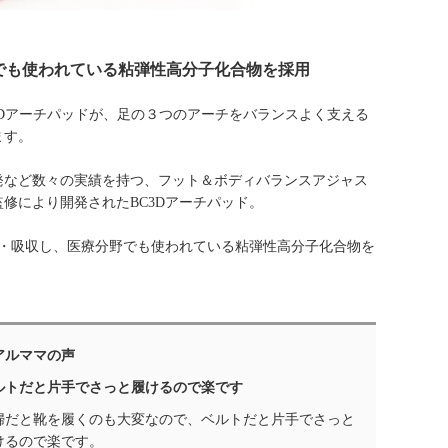
でも使われている粘弾性高分子化合物を採用
C3Dアーチパッドが、足の３つのアーチをバランスよく支える
ます。
発など数々の実績を持つ、フット＆ボディバランスアジャス
修により開発されたBC3Dアーチパッド。
散・吸収し、医療分野でも使われている粘弾性高分子化合物を
アルママの声
ルトだと片手でさっと履けるので楽です
婦だと靴を履くのも大変なので、ベルトだと片手でさっと
けるので楽です。