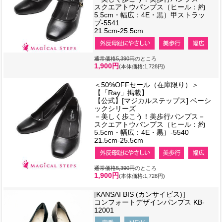
スクエアトウパンプス（ヒール：約
5.5cm・幅広：4E・黒）甲ストラッ
プ-5541
21.5cm-25.5cm
通常価格5,390円
のところ
1,900円
(本体価格:1,728円)
＜50%OFFセール（在庫限り）＞
【「Ray」掲載】
【公式】[マジカルステップス] ベーシ
ックシリーズ
－美しく歩こう！美歩行パンプス－
スクエアトウパンプス（ヒール：約
5.5cm・幅広：4E・黒）-5540
21.5cm-25.5cm
通常価格5,390円
のところ
1,900円
(本体価格:1,728円)
[KANSAI BIS (カンサイビス)］
コンフォートデザインパンプス KB-
12001