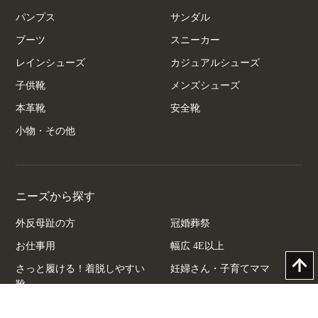
パンプス
サンダル
ブーツ
スニーカー
レインシューズ
カジュアルシューズ
子供靴
メンズシューズ
本革靴
安全靴
小物・その他
ニーズから探す
外反母趾の方
冠婚葬祭
お仕事用
幅広 4E以上
さっと履ける！着脱しやすい
妊婦さん・子育てママ
靴
中敷きふかふか
ヒール低め＆厚底