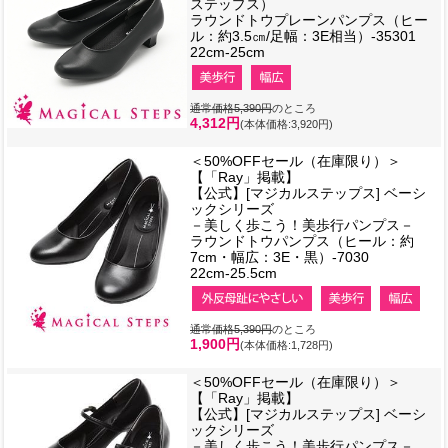
ステップス）
ラウンドトウプレーンパンプス（ヒー
ル：約3.5㎝/足幅：3E相当）-35301
22cm-25cm
通常価格5,390円
のところ
4,312円
(本体価格:3,920円)
＜50%OFFセール（在庫限り）＞
【「Ray」掲載】
【公式】[マジカルステップス] ベーシ
ックシリーズ
－美しく歩こう！美歩行パンプス－
ラウンドトウパンプス（ヒール：約
7cm・幅広：3E・黒）-7030
22cm-25.5cm
通常価格5,390円
のところ
1,900円
(本体価格:1,728円)
＜50%OFFセール（在庫限り）＞
【「Ray」掲載】
【公式】[マジカルステップス] ベーシ
ックシリーズ
－美しく歩こう！美歩行パンプス－