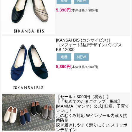
5,390円
(本体価格:4,900円)
[KANSAI BIS (カンサイビス)］
コンフォート結びデザインパンプス
KB-12000
5,390円
(本体価格:4,900円)
【セール：3000円（税込）】
【「初めてのたまごクラブ」掲載】
[MAMMA（マンマ）公式] 妊婦、子育て
ママに！
足のむくみ対応 Wインソール内蔵＆抗
菌防臭
脱ぎ履きしやすく滑りにくい スリッポ
ンデザイン