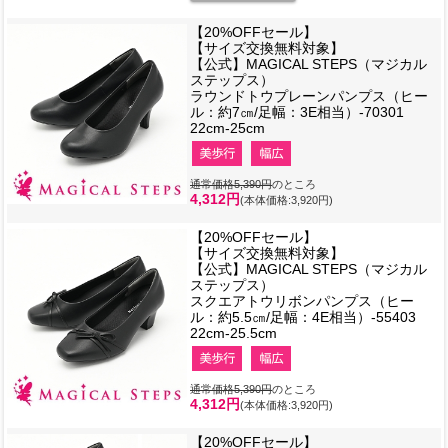
【20%OFFセール】
【サイズ交換無料対象】
【公式】MAGICAL STEPS（マジカル
ステップス）
ラウンドトウプレーンパンプス（ヒー
ル：約7㎝/足幅：3E相当）-70301
22cm-25cm
通常価格5,390円
のところ
4,312円
(本体価格:3,920円)
【20%OFFセール】
【サイズ交換無料対象】
【公式】MAGICAL STEPS（マジカル
ステップス）
スクエアトウリボンパンプス（ヒー
ル：約5.5㎝/足幅：4E相当）-55403
22cm-25.5cm
通常価格5,390円
のところ
4,312円
(本体価格:3,920円)
【20%OFFセール】