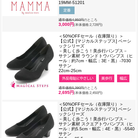
19MM-51201
通常価格4,950円
のところ
3,000円
(本体価格:2,728円)
＜50%OFFセール（在庫限り）＞
【公式】[マジカルステップス] ベーシ
ックシリーズ
－美しく歩こう！美歩行パンプス－
サテン素材 ラウンドトウパンプス（ヒ
ール：約7cm・幅広：3E・黒）-7030
サテン
22cm-25cm
通常価格5,390円
のところ
2,695円
(本体価格:2,450円)
＜50%OFFセール（在庫限り）＞
【公式】[マジカルステップス] ベーシ
ックシリーズ
－美しく歩こう！美歩行パンプス－
サテン素材 スクエアトウパンプス（ヒ
ール：約5.5cm・幅広：4E・黒）-5540
サテン