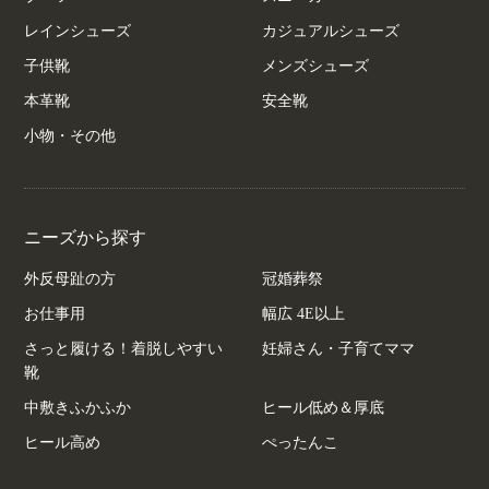
レインシューズ
カジュアルシューズ
子供靴
メンズシューズ
本革靴
安全靴
小物・その他
ニーズから探す
外反母趾の方
冠婚葬祭
お仕事用
幅広 4E以上
さっと履ける！着脱しやすい
妊婦さん・子育てママ
靴
中敷きふかふか
ヒール低め＆厚底
ヒール高め
ぺったんこ