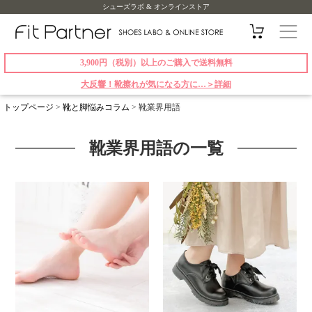
シューズラボ & オンラインストア
3,900円（税別）以上のご購入で送料無料
大反響！靴擦れが気になる方に…＞詳細
トップページ
>
靴と脚悩みコラム
>
靴業界用語
靴業界用語の一覧