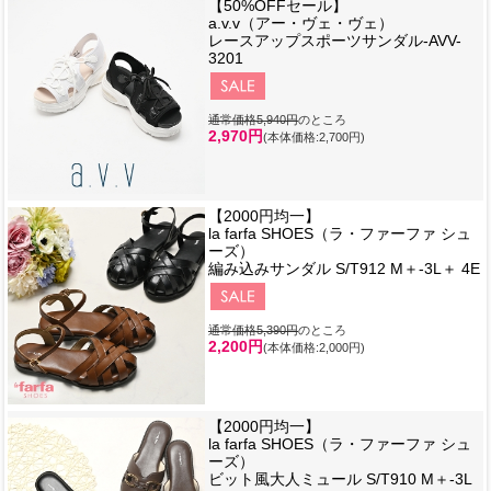
【50%OFFセール】
a.v.v（アー・ヴェ・ヴェ）
レースアップスポーツサンダル-AVV-
3201
通常価格5,940円
のところ
2,970円
(本体価格:2,700円)
【2000円均一】
la farfa SHOES（ラ・ファーファ シュ
ーズ）
編み込みサンダル S/T912 M＋-3L＋ 4E
通常価格5,390円
のところ
2,200円
(本体価格:2,000円)
【2000円均一】
la farfa SHOES（ラ・ファーファ シュ
ーズ）
ビット風大人ミュール S/T910 M＋-3L