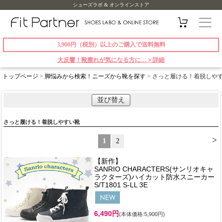
シューズラボ & オンラインストア
3,900円（税別）以上のご購入で送料無料
大反響！靴擦れが気になる方に…＞詳細
トップページ
>
脚悩みから検索！ニーズから靴を探す
> さっと履ける！着脱しや
並び替え
さっと履ける！着脱しやすい靴
>
1
2
【新作】
SANRIO CHARACTERS(サンリオキャ
ラクターズ)ハイカット防水スニーカー
S/T1801 S-LL 3E
6,490円
(本体価格:5,900円)