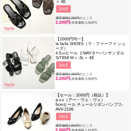
＋ 4E
通常価格5,390円
のところ
2,200円
(本体価格:2,000円)
【2000円均一】
la farfa SHOES（ラ・ファーファ シュ
ーズ）
4.5㎝ヒール ２WAYターバンサンダル
S/T858 M＋-3L＋ 4E
通常価格5,390円
のところ
2,200円
(本体価格:2,000円)
【セール：2000円（税込）】
a.v.v（アー・ヴェ・ヴェ）
5cmヒール チュールリボンパンプス-
AVV-2106
通常価格4,950円
のところ
2,000円
(本体価格:1,819円)