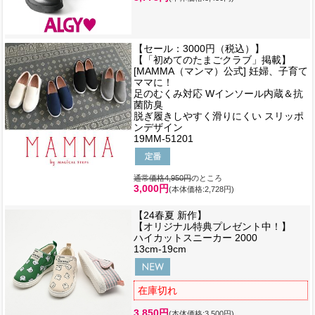
【セール：3000円（税込）】
【「初めてのたまごクラブ」掲載】
[MAMMA（マンマ）公式] 妊婦、子育て
ママに！
足のむくみ対応 Wインソール内蔵＆抗
菌防臭
脱ぎ履きしやすく滑りにくい スリッポ
ンデザイン
19MM-51201
通常価格4,950円
のところ
3,000円
(本体価格:2,728円)
【24春夏 新作】
【オリジナル特典プレゼント中！】
ハイカットスニーカー 2000
13cm-19cm
在庫切れ
3,850円
(本体価格:3,500円)