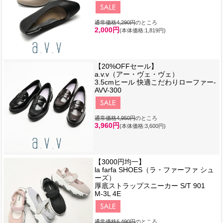
通常価格4,290円
のところ
2,000円
(本体価格:1,819円)
【20%OFFセール】
a.v.v（アー・ヴェ・ヴェ）
3.5cmヒール 快適こだわりローファー-
AVV-300
通常価格4,950円
のところ
3,960円
(本体価格:3,600円)
【3000円均一】
la farfa SHOES（ラ・ファーファ シュ
ーズ）
厚底ストラップスニーカー S/T 901
M-3L 4E
通常価格6,490円
のところ