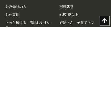
外反母趾の方
冠婚葬祭
お仕事用
幅広 4E以上
さっと履ける！着脱しやすい
妊婦さん・子育てママ
靴
中敷きふかふか
ヒール低め＆厚底
ヒール高め
ぺったんこ
サイズから探す
Women's
21.0cm
21.5cm
22.0cm
22.5cm
23.0cm
23.5cm
24.0cm
24.5cm
25.0cm
25.5cm
26.0cm
26.5cm