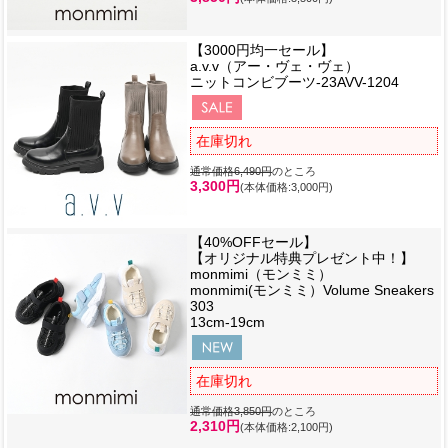
【3000円均一セール】
a.v.v（アー・ヴェ・ヴェ）
ニットコンビブーツ-23AVV-1204
在庫切れ
通常価格6,490円
のところ
3,300円
(本体価格:3,000円)
【40%OFFセール】
【オリジナル特典プレゼント中！】
monmimi（モンミミ）
monmimi(モンミミ）Volume Sneakers
303
13cm-19cm
在庫切れ
通常価格3,850円
のところ
2,310円
(本体価格:2,100円)