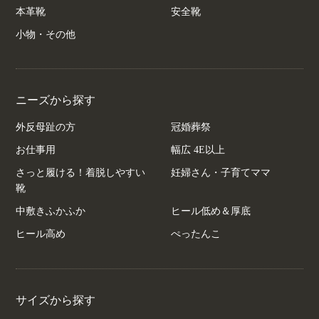
本革靴
安全靴
小物・その他
ニーズから探す
外反母趾の方
冠婚葬祭
お仕事用
幅広 4E以上
さっと履ける！着脱しやすい
妊婦さん・子育てママ
靴
中敷きふかふか
ヒール低め＆厚底
ヒール高め
ぺったんこ
サイズから探す