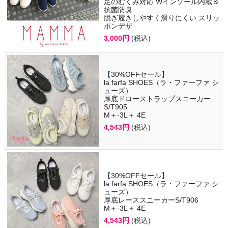
足のむくみ対応 Wインソール内蔵＆
抗菌防臭
脱ぎ履きしやすく滑りにくい スリッ
ポンデザ
3,000円
(税込)
【30%OFFセール】
la farfa SHOES（ラ・ファーファ シ
ューズ）
厚底ドローストラップスニーカー
S/T905
M＋-3L＋ 4E
4,543円
(税込)
【30%OFFセール】
la farfa SHOES（ラ・ファーファ シ
ューズ）
厚底レーススニーカーS/T906
M＋-3L＋ 4E
4,543円
(税込)