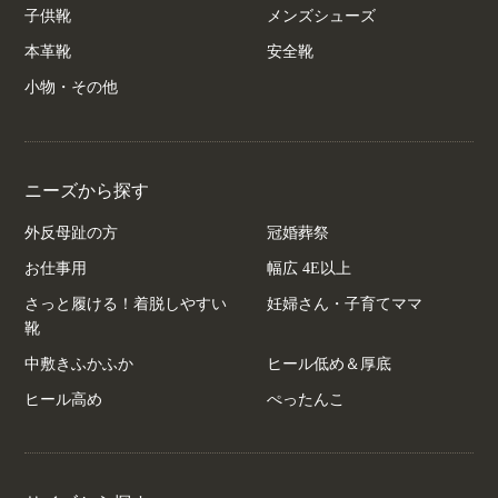
子供靴
メンズシューズ
本革靴
安全靴
小物・その他
ニーズから探す
外反母趾の方
冠婚葬祭
お仕事用
幅広 4E以上
さっと履ける！着脱しやすい
妊婦さん・子育てママ
靴
中敷きふかふか
ヒール低め＆厚底
ヒール高め
ぺったんこ