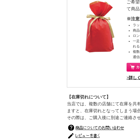
ご希望
て商品
※注意
ラッ
商品
ロン
一足
れる
複数
通信
>詳し
【在庫切れについて】
当店では、複数の店舗にて在庫を共
ますと、在庫切れとなってしまう場
その際は、ご購入後に別途ご連絡さ