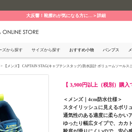
大反響！靴擦れが気になる方に…＞詳細
ーズから探す
サイズから探す
おすすめ小物
パンプス
> 【メンズ】 CAPTAIN STAG(キャプテンスタッグ) 防水設計 ボリュームソールスニーカー S
【 3,900円以上（税別）購
＜メンズ｜4cm防水仕様＞
スタイリッシュに見えるボリ
通気性のある適度に柔らかい
ゆったり幅広タイプで、カカ
靴底が滑りにくいので、安心