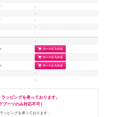
T
-
-
T
-
-
-
-
か
か
-
-
トラッピングを承っております。
ングブーツのみ対応不可］
ラッピングを承っております。