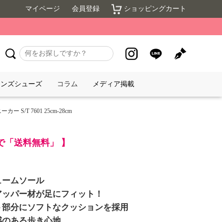
マイページ
会員登録
ショッピングカート
メンズシューズ
コラム
メディア掲載
/T 7601 25cm-28cm
入で「送料無料」 】
ュームソール
アッパー材が足にフィット！
ト部分にソフトなクッションを採用
感のある歩き心地