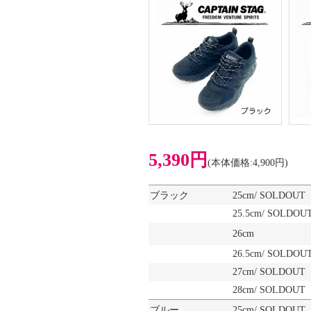
5,390円
(本体価格:4,900円)
ブラック
25cm/ SOLDOUT
25.5cm/ SOLDOU
26cm
26.5cm/ SOLDOU
27cm/ SOLDOUT
28cm/ SOLDOUT
ブルー
25cm/ SOLDOUT