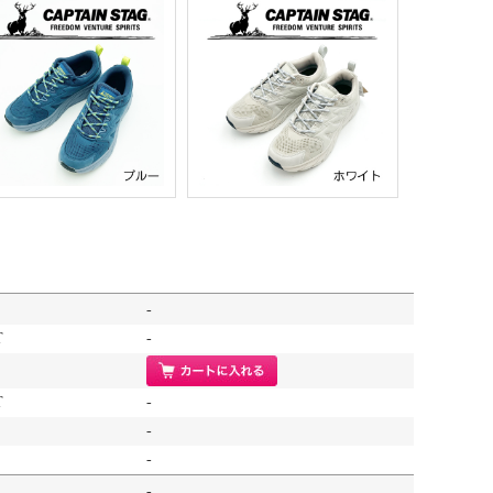
-
T
-
T
-
-
-
-