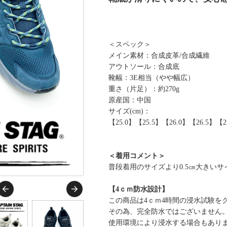
＜スペック＞
メイン素材：合成皮革/合成繊維
アウトソール：合成底
靴幅：3E相当（やや幅広）
重さ（片足）：約270g
原産国：中国
サイズ(cm)：
【25.0】【25.5】【26.0】【26.5】【2
＜着用コメント＞
普段着用のサイズより0.5㎝大きい
【4ｃｍ防水設計】
この商品は4ｃｍ4時間の浸水試験を
その為、完全防水ではございません
使用環境により浸水する場合もあり