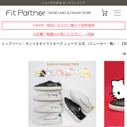
シューズラボ & オンラインストア
3,900円（税別）以上のご購入で送料無料
大反響！靴擦れが気になる方に…＞詳細
トップページ
>
サンリオキャラクターズ シューズ 公式 （スニーカー・靴）
> 【新