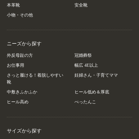
本革靴
安全靴
小物・その他
ニーズから探す
外反母趾の方
冠婚葬祭
お仕事用
幅広 4E以上
さっと履ける！着脱しやすい
妊婦さん・子育てママ
靴
中敷きふかふか
ヒール低め＆厚底
ヒール高め
ぺったんこ
サイズから探す