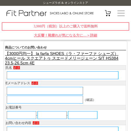
シューズラボ & オンラインストア
3,900円（税別）以上のご購入で送料無料
大反響！靴擦れが気になる方に…＞詳細
商品についてのお問い合わせ
【3000円均一】 la farfa SHOES（ラ・ファーファ シューズ）
4cmヒール スクエアトゥ スエードメリージェーン S/T HS384
23.5-26.5cm 4E
氏名
必須
Eメールアドレス
必須
（確認）
お電話番号
-
-
お問い合わせ内容
必須