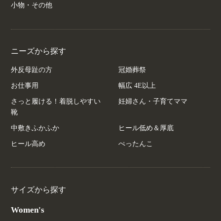
小物・その他
ニーズから探す
外反母趾の方
冠婚葬祭
お仕事用
幅広 4E以上
さっと履ける！着脱しやすい
妊婦さん・子育てママ
靴
中敷きふかふか
ヒール低め＆厚底
ヒール高め
ぺったんこ
サイズから探す
Women's