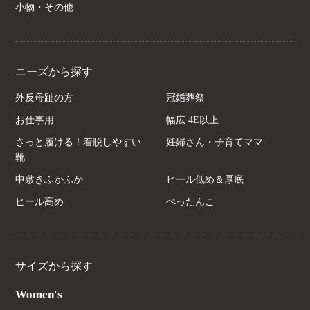
小物・その他
ニーズから探す
外反母趾の方
冠婚葬祭
お仕事用
幅広 4E以上
さっと履ける！着脱しやすい
妊婦さん・子育てママ
靴
中敷きふかふか
ヒール低め＆厚底
ヒール高め
ぺったんこ
サイズから探す
Women's