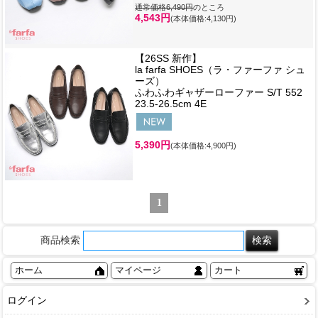
通常価格6,490円
のところ
4,543円
(本体価格:4,130円)
【26SS 新作】
la farfa SHOES（ラ・ファーファ シュ
ーズ）
ふわふわギャザーローファー S/T 552
23.5-26.5cm 4E
5,390円
(本体価格:4,900円)
1
商品検索
ホーム
マイページ
カート
ログイン