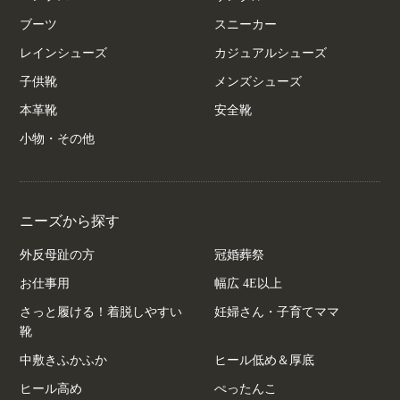
ブーツ
スニーカー
レインシューズ
カジュアルシューズ
子供靴
メンズシューズ
本革靴
安全靴
小物・その他
ニーズから探す
外反母趾の方
冠婚葬祭
お仕事用
幅広 4E以上
さっと履ける！着脱しやすい
妊婦さん・子育てママ
靴
中敷きふかふか
ヒール低め＆厚底
ヒール高め
ぺったんこ