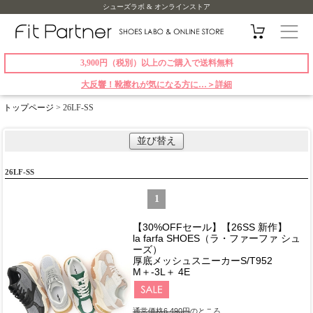
シューズラボ & オンラインストア
3,900円（税別）以上のご購入で送料無料
大反響！靴擦れが気になる方に…＞詳細
トップページ
> 26LF-SS
並び替え
26LF-SS
1
【30%OFFセール】【26SS 新作】
la farfa SHOES（ラ・ファーファ シュ
ーズ）
厚底メッシュスニーカーS/T952
M＋-3L＋ 4E
通常価格6,490円
のところ