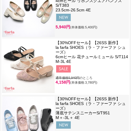
4cmヒール リボンスクエアパンプス
S/T383
23.5cm-26.5cm 4E
5,940円
(本体価格:5,400円)
【30%OFFセール】【26SS 新作】
la farfa SHOES（ラ・ファーファ シュ
ーズ）
6cmヒール 花チュールミュール S/T114
M-3L 4E
通常価格5,940円
のところ
4,158円
(本体価格:3,780円)
【30%OFFセール】【26SS 新作】
la farfa SHOES（ラ・ファーファ シュ
ーズ）
薄底サテンスニーカーS/T951
M＋-3L＋ 4E