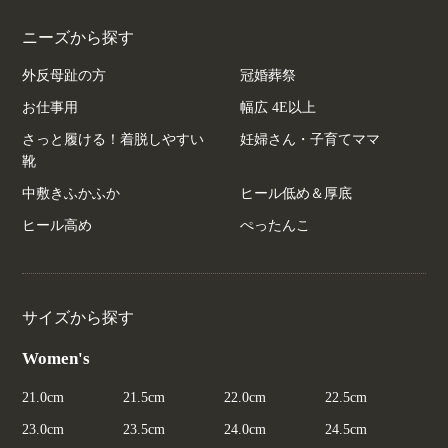
ニーズから探す
外反母趾の方
冠婚葬祭
お仕事用
幅広 4E以上
さっと履ける！着脱しやすい
妊婦さん・子育てママ
靴
中敷きふかふか
ヒール低め＆厚底
ヒール高め
ぺったんこ
サイズから探す
Women's
21.0cm
21.5cm
22.0cm
22.5cm
23.0cm
23.5cm
24.0cm
24.5cm