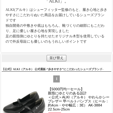
「ALKI」。
ALKI(アルキ）はシューフィッター監修のもと、履き心地と歩き
やすさにこだわりぬいた商品をお届けしているシューズブラン
ドです
独自開発の中敷きや底はもちろん、靴づくりの細部にもこだわ
り、足に優しい履き心地を実現しました
足の親指側にゆとりを持たせたオリジナル木型を使用している
ので外反母趾にも優しいのもうれしいポイントです
並び替え
【公式】ALKI（アルキ） 公式通販-“歩きやすさ”にこだわったシューズブランド-
1
【5000円均一セール】
親指にゆとりのある設計
＜公式＞ALKI（アルキ） やわらかシー
プレザー 甲ベルトパンプス（ヒール：
約4cm・やや幅広：3E） AK-3884
22.5cm-25cm