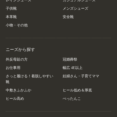
レインシューズ
カジュアルシューズ
子供靴
メンズシューズ
本革靴
安全靴
小物・その他
ニーズから探す
外反母趾の方
冠婚葬祭
お仕事用
幅広 4E以上
さっと履ける！着脱しやすい
妊婦さん・子育てママ
靴
中敷きふかふか
ヒール低め＆厚底
ヒール高め
ぺったんこ