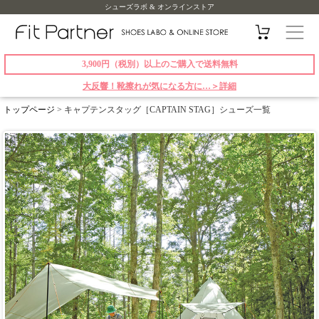
シューズラボ & オンラインストア
3,900円（税別）以上のご購入で送料無料
大反響！靴擦れが気になる方に…＞詳細
トップページ
> キャプテンスタッグ［CAPTAIN STAG］シューズ一覧