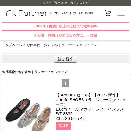
シューズラボ & オンラインストア
3,900円（税別）以上のご購入で送料無料
大反響！靴擦れが気になる方に…＞詳細
トップページ
> お仕事靴におすすめ｜ラファーファ シューズ
並び替え
お仕事靴におすすめ｜ラファーファ シューズ
1
【30%OFFセール】【26SS 新作】
la farfa SHOES（ラ・ファーファ シュ
ーズ）
1.8cmヒール Vカットシアーパンプス
S/T 8332
23.5-26.5cm 4E