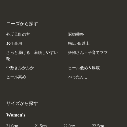
ニーズから探す
外反母趾の方
冠婚葬祭
お仕事用
幅広 4E以上
さっと履ける！着脱しやすい
妊婦さん・子育てママ
靴
中敷きふかふか
ヒール低め＆厚底
ヒール高め
ぺったんこ
サイズから探す
Women's
21.0cm
21.5cm
22.0cm
22.5cm