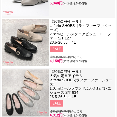
5,940円
(本体価格:5,400円)
【30%OFFセール】
la farfa SHOES（ラ・ファーファ シュ
ーズ）
2.8cmヒールスクエアビジューローフ
ァー S/T 127
23.5-26.5cm 4E
通常価格5,940円
のところ
4,158円
(本体価格:3,780円)
【20%OFFセール】
人気の定番アイテム
la farfa SHOES(ラファーファ・シュー
ズ)
1.0cmヒールラウンドふわふわバレエ
シューズ S/T 834
23.5-26.5cm 4E
通常価格5,390円
のところ
4,312円
(本体価格:3,920円)