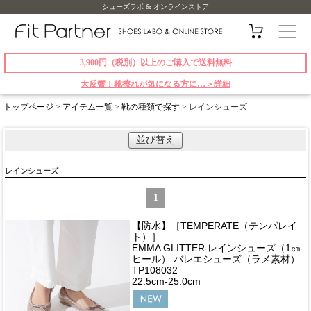
シューズラボ & オンラインストア
3,900円（税別）以上のご購入で送料無料
大反響！靴擦れが気になる方に…＞詳細
トップページ
>
アイテム一覧
>
靴の種類で探す
> レインシューズ
並び替え
レインシューズ
1
【防水】［TEMPERATE（テンパレイ
ト）］
EMMA GLITTER レインシューズ（1㎝
ヒール） バレエシューズ（ラメ素材）
TP108032
22.5cm-25.0cm