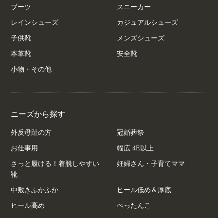
ブーツ
スニーカー
レインシューズ
カジュアルシューズ
子供靴
メンズシューズ
本革靴
安全靴
小物・その他
ニーズから探す
外反母趾の方
冠婚葬祭
お仕事用
幅広 4E以上
さっと履ける！着脱しやすい
妊婦さん・子育てママ
靴
中敷きふかふか
ヒール低め＆厚底
ヒール高め
ぺったんこ