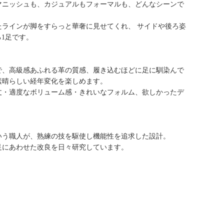
マニッシュも、カジュアルもフォーマルも、どんなシーンで
たラインが脚をすらっと華奢に見せてくれ、 サイドや後ろ姿
る1足です。
で、高級感あふれる革の質感、履き込むほどに足に馴染んで
素晴らしい経年変化を楽しめます。
丈・適度なボリューム感・きれいなフォルム、欲しかったデ
いう職人が、熟練の技を駆使し機能性を追求した設計。
足にあわせた改良を日々研究しています。