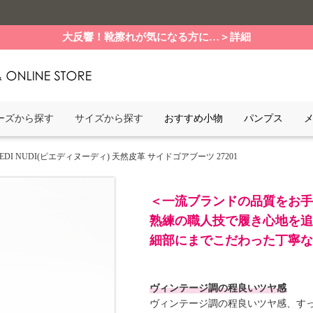
大反響！靴擦れが気になる方に…＞詳細
ーズから探す
サイズから探す
おすすめ小物
パンプス
EDI NUDI(ピエディヌーディ) 天然皮革 サイドゴアブーツ 27201
＜一流ブランドの品質をお手
熟練の職人技で履き心地を追
細部にまでこだわった丁寧な
ヴィンテージ調の程良いツヤ感
ヴィンテージ調の程良いツヤ感、す