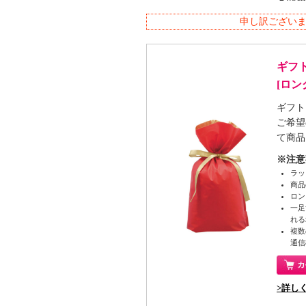
申し訳ござい
ギフ
[ロ
ギフト
ご希望
て商品
※注意
ラッ
商品
ロン
一足
れる
複数
通信
>詳し