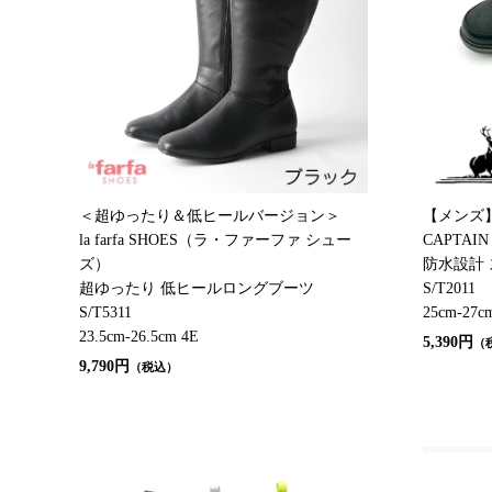
＜超ゆったり＆低ヒールバージョン＞
【メンズ
la farfa SHOES（ラ・ファーファ シュー
CAPTAI
ズ）
防水設計
超ゆったり 低ヒールロングブーツ
S/T2011
S/T5311
25cm-27c
23.5cm-26.5cm 4E
5,390円
（
9,790円
（税込）