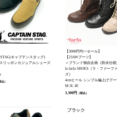
】
【3000円均一セール】
N STAG(キャプテンスタッグ)
【23AWブーツ】
 スリッポンカジュアルシューズ
＜ブランド独自企画（防水仕様
la farfa SHOES（ラ・ファー
m
ズ）
4cmヒール シンプル編上げブーツ 
税込）
M-3L 4E
3,300円
（税込）