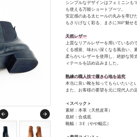
シンプルなデザインはフェミニンも
も使える万能ショートブーツ。
安定感のある太ヒールの丸みを帯び
もさりげなく彩る、まさに360°魅せ
天然レザー
上質なリアルレザーを用いているの
くる感覚、味わい深くなる風合い、
柔らかいレザーを使用し、絶妙な筒
ィテールを詰め込みました。
熟練の職人技で履き心地を追究
本当に良い靴を知ってもらいたいと
また、お客様の要望を元に現代人の
＜スペック＞
素材：本革（天然皮革）
底材：合成底
靴幅：３E（やや幅広）