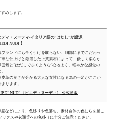
すすめします。
エディ・ヌーディ-イタリア語の”はだし”が語源
IEDI NUDI 】
流ブランドにも全く引けを取らない、細部にまでこだわっ
丁寧な仕上げと厳選した上質素材によって、優しく柔らか
雰囲気と”はだしで歩くような”心地よく、軽やかな感覚の
に。
然皮革の良さが分かる大人な女性になる為の一足がここか
始まります。
PIEDI NUDI ［ピエディヌーディ］ 公式通販
摩擦などにより、色移りや色落ち、素材自体の色むらを起こ
ソックスや衣類等への色移りに十分ご注意ください。