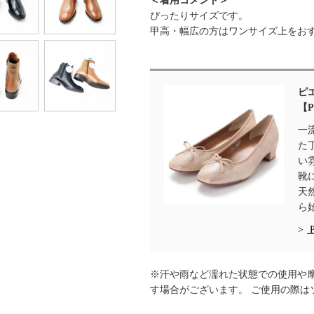
＜着用コメント＞
ぴったりサイズです。
甲高・幅広の方はワンサイズ上をお
ピ
【P
一
た
い
靴
天
ら
※汗や雨など濡れた状態での使用や
す場合がございます。 ご使用の際は