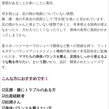
原因があることが多いことに着目。
浮き指とは、足の指が地面についていない状態。
膝・腰・肩の不具合の原因として”浮き指”が多いと言われています。
足の指がちゃんと使えていない状態で歩くと、本来使える筋肉が使え
なかったり、力が入りにくくなったりして、身体の各所に負担がかか
ってしまうから。
某スポ―ツメーカーでのシューズ開発など数々の実績を持つ、フット
＆ボディバランスアジャストメント機構代表の佐々木克則先生に監修
いただき、
ママたちの身体バランスを整え、足指をしっかり使えるよ
うな靴を作りたい、という想い
から、設計、開発されたシューズで
す。
こんな方におすすめです！
☑足腰・膝にトラブルのある方
☑出産経験者
☑妊婦さん
☑身体バランスを整えたい方