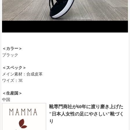
＜カラー＞
ブラック
＜スペック＞
メイン素材：合成皮革
ワイズ：3E
＜生産国＞
中国
靴専門商社が60年に渡り磨き上げた
"日本人女性の足にやさしい"靴づく
り