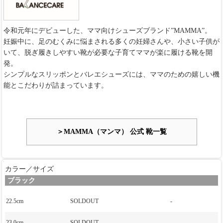
令和元年にデビューした、ママ向けシューズブランド”MAMMA”。
妊娠中に、足のむくみに悩まされる多くの妊婦さんや、小さい子供が
いて、脱ぎ履きしやすい靴が必要な子育てママが楽に履ける靴を開
発。
シンプルなスリッポンとバレエシューズには、ママのための嬉しい機
能とこだわりが詰まっています。
＞MAMMA（マンマ） 公式 靴一覧
カラー／サイズ
ブラック
22.5cm
SOLDOUT
-
23.0cm
SOLDOUT
-