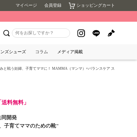
マイページ
会員登録
ショッピングカート
メンズシューズ
コラム
メディア掲載
くみと戦う妊婦、子育てママに！ MAMMA（マンマ）×バランスケア ス
】
で「送料無料」
共同開発
、子育てママのための靴"