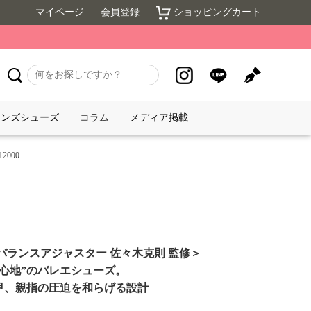
マイページ
会員登録
ショッピングカート
メンズシューズ
コラム
メディア掲載
2000
バランスアジャスター 佐々木克則 監修＞
心地”のバレエシューズ。
甲、親指の圧迫を和らげる設計