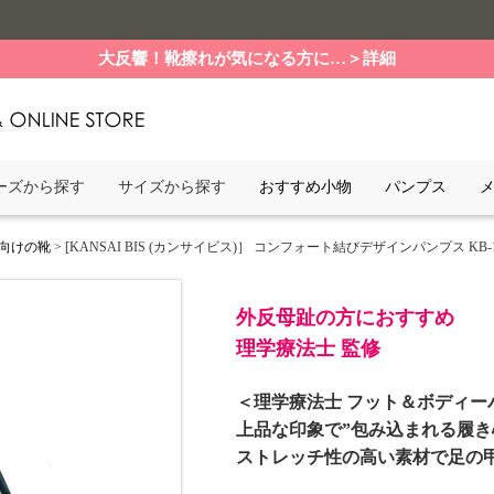
大反響！靴擦れが気になる方に…＞詳細
ーズから探す
サイズから探す
おすすめ小物
パンプス
向けの靴
> [KANSAI BIS (カンサイビス)］ コンフォート結びデザインパンプス KB-1
外反母趾の方におすすめ
理学療法士 監修
＜理学療法士 フット＆ボディー
上品な印象で”包み込まれる履き
ストレッチ性の高い素材で足の