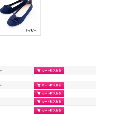
か
-
か