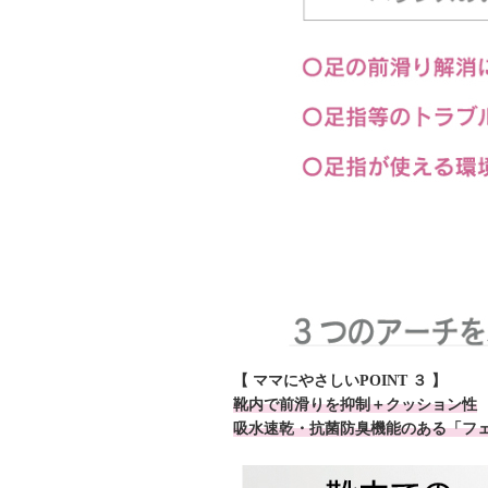
【 ママにやさしいPOINT ３ 】
靴内で前滑りを抑制＋クッション性
吸水速乾・抗菌防臭機能のある「フ