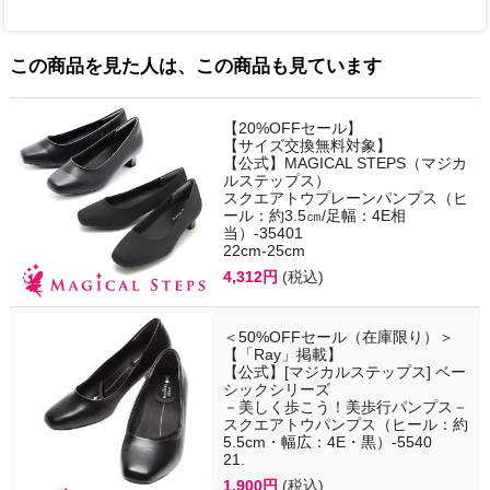
この商品を見た人は、この商品も見ています
【20%OFFセール】
【サイズ交換無料対象】
【公式】MAGICAL STEPS（マジカ
ルステップス）
スクエアトウプレーンパンプス（ヒ
ール：約3.5㎝/足幅：4E相
当）-35401
22cm-25cm
4,312円
(税込)
＜50%OFFセール（在庫限り）＞
【「Ray」掲載】
【公式】[マジカルステップス] ベー
シックシリーズ
－美しく歩こう！美歩行パンプス－
スクエアトウパンプス（ヒール：約
5.5cm・幅広：4E・黒）-5540
21.
1,900円
(税込)