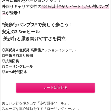
さらに機能をバージョンアップ！
外回りキャリア女性の
”90%以上”がリピートしたい神パンプ
ス
が登場！
”美歩行パンプス”で美しく歩こう！
安定の3.5cmヒール
-美歩行と履き続けやすさを両立-
◎高反発＆低反発 高機能クッションインソール
◎中敷き前滑り軽減
◎抗菌防臭
◎ローリングヒール
◎3cm4時間防水
カートに入れる
美しい歩行を導き出す「歩行誘導ソール」。
スムーズな重心移動を促す「ローリングヒール」。