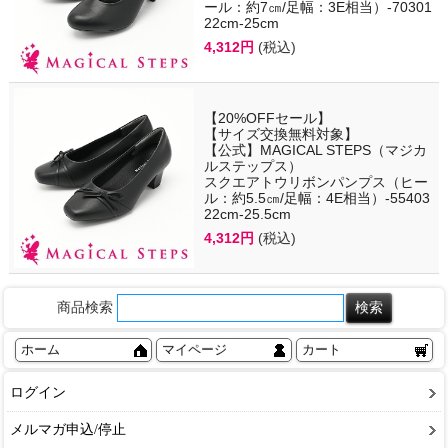
ール：約7㎝/足幅：3E相当）-70301
22cm-25cm
4,312円
(税込)
【20%OFFセール】
【サイズ交換無料対象】
【公式】MAGICAL STEPS（マジカ
ルステップス）
スクエアトウリボンパンプス（ヒー
ル：約5.5㎝/足幅：4E相当）-55403
22cm-25.5cm
4,312円
(税込)
商品検索
ホーム
マイページ
カート
ログイン
メルマガ申込/停止