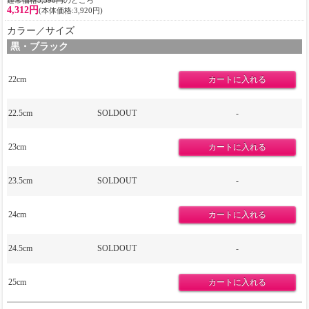
通常価格5,390円
のところ
4,312円
(本体価格:3,920円)
カラー／サイズ
黒・ブラック
22cm
22.5cm
SOLDOUT
-
23cm
23.5cm
SOLDOUT
-
24cm
24.5cm
SOLDOUT
-
25cm