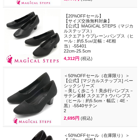
【20%OFFセール】
【サイズ交換無料対象】
【公式】MAGICAL STEPS（マジカ
ルステップス）
スクエアトウプレーンパンプス（ヒ
ール：約5.5㎝/足幅：4E相
当）-55401
22cm-25.5cm
4,312円
(税込)
＜50%OFFセール（在庫限り）＞
【公式】[マジカルステップス] ベー
シックシリーズ
－美しく歩こう！美歩行パンプス－
サテン素材 スクエアトウパンプス
（ヒール：約5.5cm・幅広：4E・
黒）-5540サテン
2
2,695円
(税込)
＜50%OFFセール（在庫限り）＞