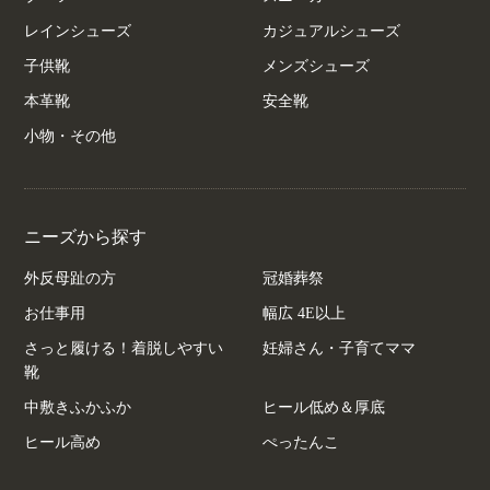
レインシューズ
カジュアルシューズ
子供靴
メンズシューズ
本革靴
安全靴
小物・その他
ニーズから探す
外反母趾の方
冠婚葬祭
お仕事用
幅広 4E以上
さっと履ける！着脱しやすい
妊婦さん・子育てママ
靴
中敷きふかふか
ヒール低め＆厚底
ヒール高め
ぺったんこ