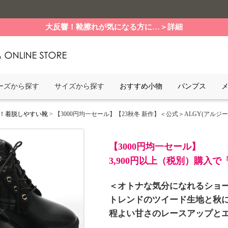
大反響！靴擦れが気になる方に…＞詳細
ーズから探す
サイズから探す
おすすめ小物
パンプス
！着脱しやすい靴
> 【3000円均一セール】【23秋冬 新作】＜公式＞ALGY(アルジー）ジ
【3000円均一セール】
3,900円以上（税別）購入
＜オトナな気分になれるショ
トレンドのツイード生地と秋
程よい甘さのレースアップと