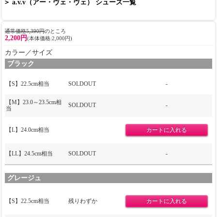
＞ a.v.v（アー・ヴェ・ヴェ） シューズ一覧
通常価格5,390円
のところ
2,200円
(本体価格:2,000円)
カラー／サイズ
ブラック
【S】22.5cm相当
SOLDOUT
-
【M】23.0～23.5cm相
SOLDOUT
-
当
【L】24.0cm相当
【LL】24.5cm相当
SOLDOUT
-
グレージュ
【S】22.5cm相当
残りわずか