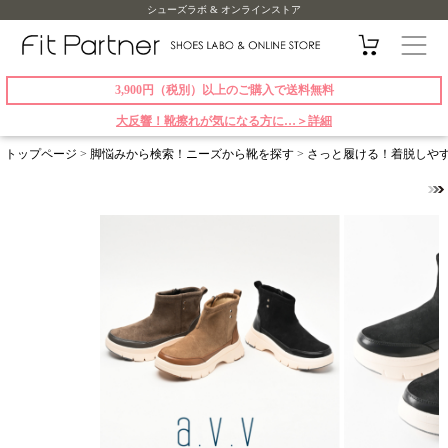
シューズラボ & オンラインストア
3,900円（税別）以上のご購入で送料無料
大反響！靴擦れが気になる方に…＞詳細
トップページ
>
脚悩みから検索！ニーズから靴を探す
>
さっと履ける！着脱しや