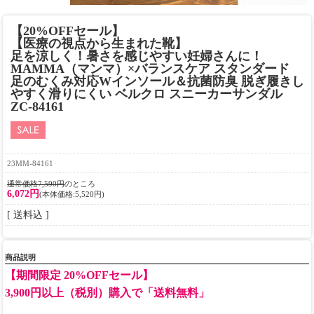
【20%OFFセール】
【医療の視点から生まれた靴】
足を涼しく！暑さを感じやすい妊婦さんに！
MAMMA（マンマ）×バランスケア スタンダード
足のむくみ対応Wインソール＆抗菌防臭 脱ぎ履きし
やすく滑りにくい ベルクロ スニーカーサンダル
ZC-84161
23MM-84161
通常価格7,590円
のところ
6,072円
(本体価格:5,520円)
[ 送料込 ]
商品説明
【期間限定 20%OFFセール】
3,900円以上（税別）購入で「送料無料」