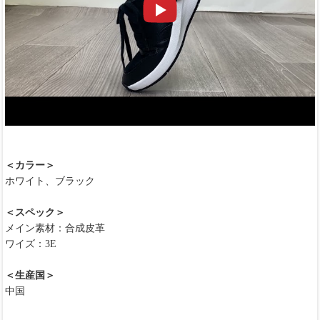
＜カラー＞
ホワイト、ブラック
＜スペック＞
メイン素材：合成皮革
ワイズ：3E
＜生産国＞
中国