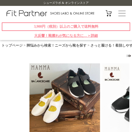
シューズラボ & オンラインストア
3,900円（税別）以上のご購入で送料無料
大反響！靴擦れが気になる方に…＞詳細
トップページ
>
脚悩みから検索！ニーズから靴を探す
>
さっと履ける！着脱しや