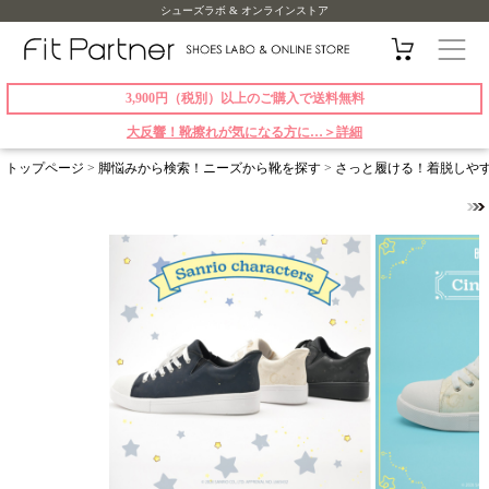
シューズラボ & オンラインストア
3,900円（税別）以上のご購入で送料無料
大反響！靴擦れが気になる方に…＞詳細
トップページ
>
脚悩みから検索！ニーズから靴を探す
>
さっと履ける！着脱しや