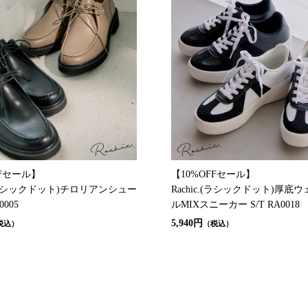
FFセール】
【10%OFFセール】
c.(ラシックドット)チロリアンシュー
Rachic.(ラシックドット)厚底
0005
ルMIXスニーカー S/T RA0018
5,940円
税込）
（税込）