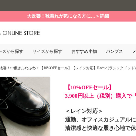
大反響！靴擦れが気になる方に…＞詳細
ーズから探す
サイズから探す
おすすめ小物
パンプス
抜群！中敷きふわふわ
> 【10%OFFセール】【レイン対応】Rachic.(ラシックドット
【10%OFFセール】
3,900円以上（税別）購入
＜レイン対応＞
通勤、オフィスカジュアルに
清潔感と快適な履き心地で休