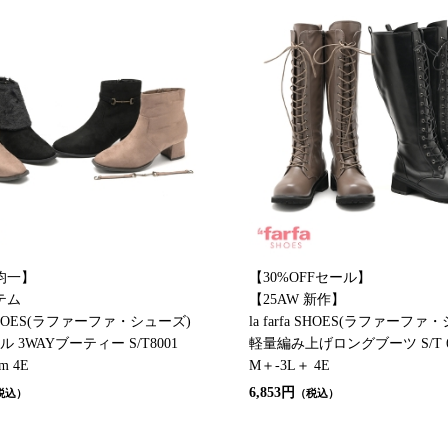
円均一】
【30%OFFセール】
テム
【25AW 新作】
fa SHOES(ラファーファ・シューズ)
la farfa SHOES(ラファーファ
ール 3WAYブーティー S/T8001
軽量編み上げロングブーツ S/T 6
cm 4E
M＋-3L＋ 4E
6,853円
税込）
（税込）