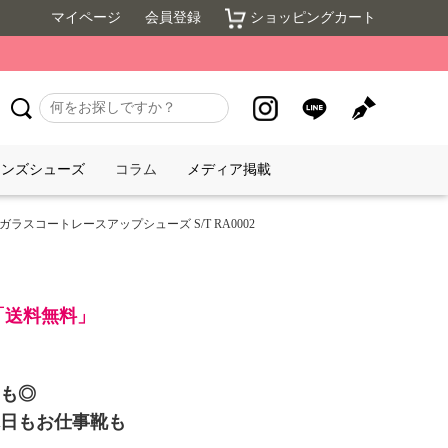
マイページ
会員登録
ショッピングカート
メンズシューズ
コラム
メディア掲載
)ガラスコートレースアップシューズ S/T RA0002
で「送料無料」
も◎
日もお仕事靴も