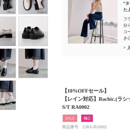
“
た
フ
分
コ
き
【10%OFFセール】
【レイン対応】Rachic.
S/T RA0002
商品番号 25RA-RA0002