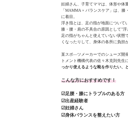
妊婦さん、子育てママは、体形や体
「MAMMA × バランスケア」は、
に着目。
浮き指とは、足の指が地面について
膝・腰・肩の不具合の原因として”浮
足の指がちゃんと使えていない状態
くなったりして、身体の各所に負担
某スポ―ツメーカーでのシューズ開
トメント機構代表の佐々木克則先生
っかり使えるような靴を作りたい、
こんな方におすすめです！
☑足腰・膝にトラブルのある方
☑出産経験者
☑妊婦さん
☑身体バランスを整えたい方