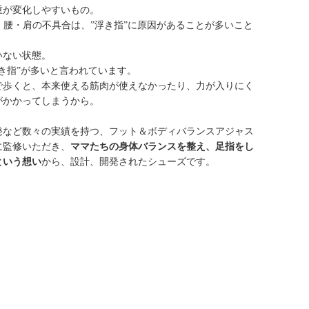
重が変化しやすいもの。
膝・腰・肩の不具合は、”浮き指”に原因があることが多いこと
いない状態。
き指”が多いと言われています。
で歩くと、本来使える筋肉が使えなかったり、力が入りにく
がかかってしまうから。
発など数々の実績を持つ、フット＆ボディバランスアジャス
に監修いただき、
ママたちの身体バランスを整え、足指をし
という想い
から、設計、開発されたシューズです。