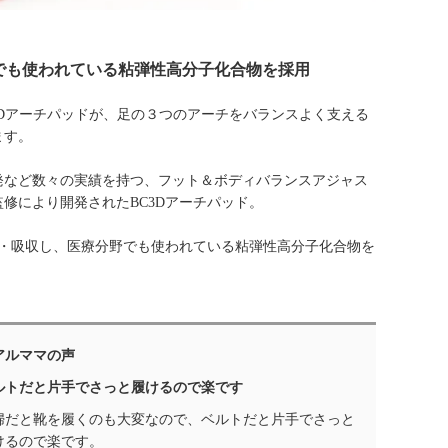
でも使われている粘弾性高分子化合物を採用
C3Dアーチパッドが、足の３つのアーチをバランスよく支える
ます。
発など数々の実績を持つ、フット＆ボディバランスアジャス
修により開発されたBC3Dアーチパッド。
散・吸収し、医療分野でも使われている粘弾性高分子化合物を
アルママの声
ルトだと片手でさっと履けるので楽です
婦だと靴を履くのも大変なので、ベルトだと片手でさっと
けるので楽です。