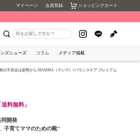
マイページ
会員登録
ショッピングカート
メンズシューズ
コラム
メディア掲載
、肩の不具合は姿勢から MAMMA（マンマ）×バランスケア プレミアム
】
で「送料無料」
共同開発
、子育てママのための靴"