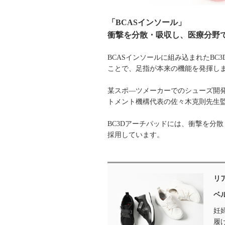
「BCASインソール」
衝撃を分散・吸収し、医療分野
BCASインソールに組み込まれたB
ことで、足指が本来の機能を発揮し
某スポ―ツメーカーでのシューズ開
トメント機構代表の佐々木克則先生監
BC3Dアーチパッドには、衝撃を分
採用しています。
リ
ベ
妊
履