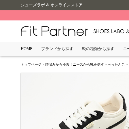
シューズラボ & オンラインストア
HOME
ブランドから探す
靴の種類から探す
ニ
トップページ
>
脚悩みから検索！ニーズから靴を探す
>
ぺったんこ
>