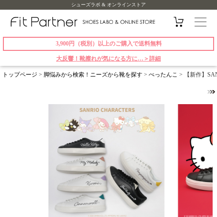
シューズラボ & オンラインストア
3,900円（税別）以上のご購入で送料無料
大反響！靴擦れが気になる方に…＞詳細
トップページ
>
脚悩みから検索！ニーズから靴を探す
>
ぺったんこ
> 【新作】SAN