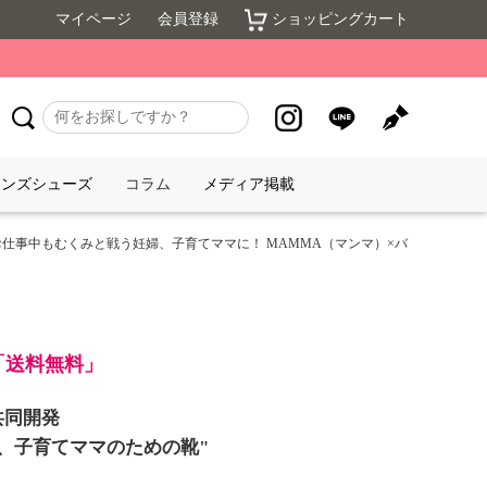
マイページ
会員登録
ショッピングカート
メンズシューズ
コラム
メディア掲載
 お仕事中もむくみと戦う妊婦、子育てママに！ MAMMA（マンマ）×バ
】
で「送料無料」
共同開発
、子育てママのための靴"