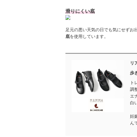
滑りにくい底
足元の悪い天気の日でも気にせずお
底
を使用しています。
リ
歩
ト
調
エ
白
妊
ん