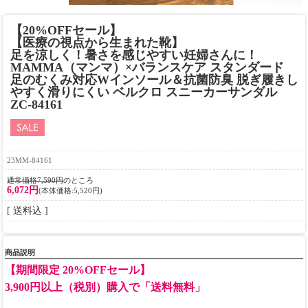
【20%OFFセール】
【医療の視点から生まれた靴】
足を涼しく！暑さを感じやすい妊婦さんに！
MAMMA（マンマ）×バランスケア スタンダード
足のむくみ対応Wインソール＆抗菌防臭 脱ぎ履きし
やすく滑りにくい ベルクロ スニーカーサンダル
ZC-84161
23MM-84161
通常価格7,590円
のところ
6,072円
(本体価格:5,520円)
[ 送料込 ]
商品説明
【期間限定 20%OFFセール】
3,900円以上（税別）購入で「送料無料」