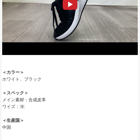
＜カラー＞
ホワイト、ブラック
＜スペック＞
メイン素材：合成皮革
ワイズ：3E
＜生産国＞
中国