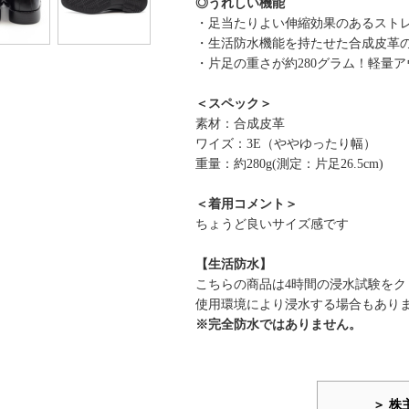
◎うれしい機能
・足当たりよい伸縮効果のあるスト
・生活防水機能を持たせた合成皮革
・片足の重さが約280グラム！軽量
＜スペック＞
素材：合成皮革
ワイズ：3E（ややゆったり幅）
重量：約280g(測定：片足26.5cm)
＜着用コメント＞
ちょうど良いサイズ感です
【生活防水】
こちらの商品は4時間の浸水試験を
使用環境により浸水する場合もあり
※完全防水ではありません。
＞ 株