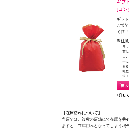
ギフ
[ロ
ギフト
ご希望
て商品
※注意
ラッ
商品
ロン
一足
れる
複数
通信
>詳し
【在庫切れについて】
当店では、複数の店舗にて在庫を共
ますと、在庫切れとなってしまう場