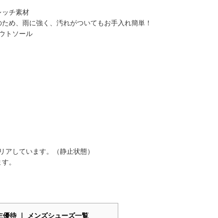
レッチ素材
のため、雨に強く、汚れがついてもお手入れ簡単！
アウトソール
クリアしています。（静止状態）
ます。
主優待 ｜ メンズシューズ一覧