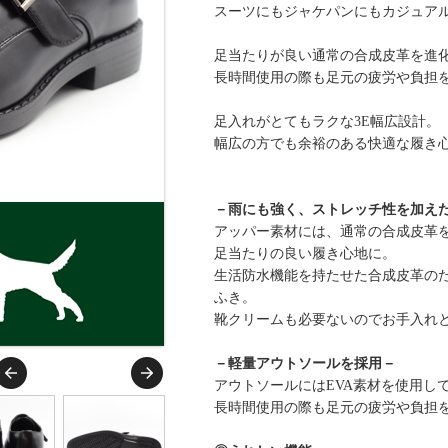
スーツにもジャケパンにもカジュア
足当たりが良い通常の合成皮革を進
長時間使用の際も足元の疲労や負担
足入れがとてもラクな3E幅広設計。
幅広の方でも余裕のある快適な履き
－雨にも強く、ストレッチ性を加え
アッパー素材には、通常の合成皮革
足当たりの良い履き心地に。
生活防水機能を持たせた合成皮革の
ふき。
靴クリームも必要ないのでお手入れ
－軽量アウトソールを採用－
アウトソールにはEVA素材を使用し
長時間使用の際も足元の疲労や負担