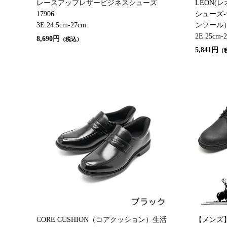
レースアップレザービジネスシューズ
LEON(
17906
シューズ
3E 24.5cm-27cm
ンソール）S
2E 25cm-
8,690円
（税込）
5,841円
（
CORE CUSHION（コアクッション）生活
【メンズ