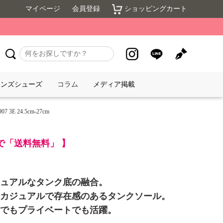
マイページ
会員登録
ショッピングカート
メンズシューズ
コラム
メディア掲載
 24.5cm-27cm
入で「送料無料」 】
ュアルなタンク底の融合。
カジュアルで存在感のあるタンクソール。
でもプライベートでも活躍。