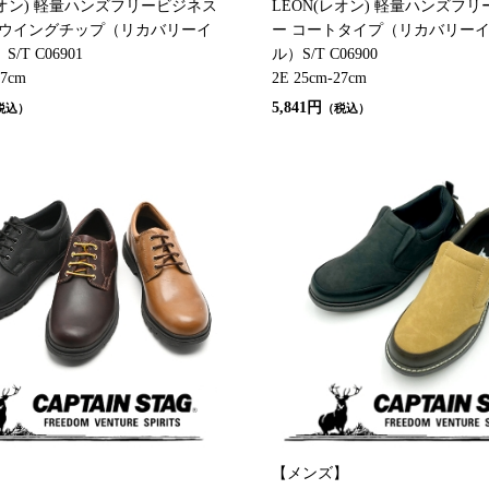
レオン) 軽量ハンズフリービジネス
LEON(レオン) 軽量ハンズフ
-ウイングチップ（リカバリーイ
ー コートタイプ（リカバリー
/T C06901
ル）S/T C06900
27cm
2E 25cm-27cm
5,841円
税込）
（税込）
】
【メンズ】