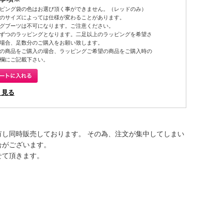
ピング袋の色はお選び頂く事ができません。（レッドのみ）
のサイズによっては仕様が変わることがあります。
グブーツは不可になります。ご注意ください。
ずつのラッピングとなります。二足以上のラッピングを希望さ
場合、足数分のご購入をお願い致します。
の商品をご購入の場合、ラッピングご希望の商品をご購入時の
欄にご記載下さい。
く見る
有し同時販売しております。 その為、注文が集中してしまい
合がございます。
せて頂きます。