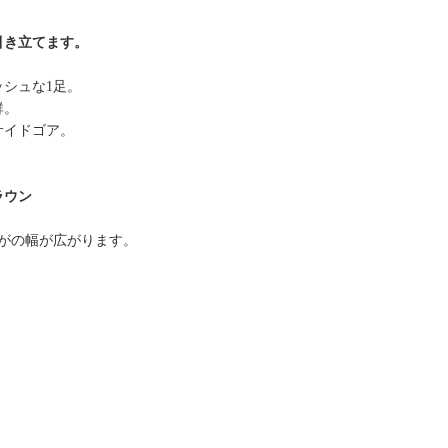
引き立てます。
シュな1足。
群。
サイドゴア。
ラウン
がの幅が広がります。
。