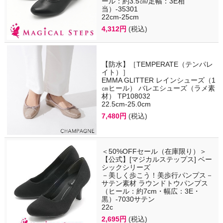
ール：約3.5㎝/足幅：3E相
当）-35301
22cm-25cm
4,312円
(税込)
【防水】［TEMPERATE（テンパレ
イト）］
EMMA GLITTER レインシューズ（1
㎝ヒール） バレエシューズ（ラメ素
材） TP108032
22.5cm-25.0cm
7,480円
(税込)
＜50%OFFセール（在庫限り）＞
【公式】[マジカルステップス] ベー
シックシリーズ
－美しく歩こう！美歩行パンプス－
サテン素材 ラウンドトウパンプス
（ヒール：約7cm・幅広：3E・
黒）-7030サテン
22c
2,695円
(税込)