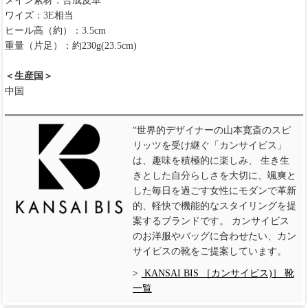
メイン素材：合成皮革
ワイズ：3E相当
ヒール高（約）：3.5cm
重量（片足）：約230g(23.5cm)
＜生産国＞
中国
“世界的デザイナーの山本寛斎のスピ
リッツを受け継ぐ「カンサイビス」
は、趣味を積極的に楽しみ、 生き生
きとした自分らしさを大切に、颯爽と
した毎日を過ごす女性にモダンで革新
的、軽快で機能的なスタイリングを提
案するブランドです。 カンサイビス
のお洋服やバッグに合わせたい、カン
サイビスの靴をご提案しています。
KANSAI BIS ［カンサイビス)］ 靴
一覧