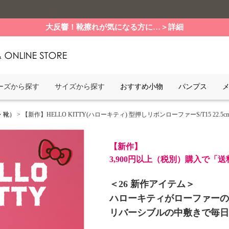
大反響！靴擦れが気になる方に…＞詳細
ーズから探す
サイズから探す
おすすめ小物
パンプス
・靴）
> 【新作】HELLO KITTY(ハローキティ) 型押しリボンローファーS/T15 22.5cm-2
【新作】
3,900円以上（税別）購入で「
＜26 新作アイテム＞
ハローキティがローファーの
リバーシブルの中敷きで毎日