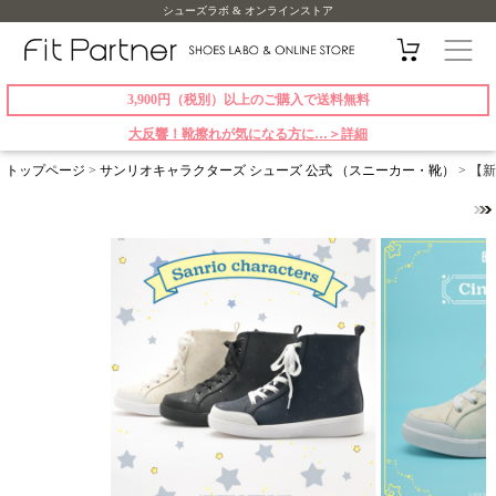
シューズラボ & オンラインストア
3,900円（税別）以上のご購入で送料無料
大反響！靴擦れが気になる方に…＞詳細
トップページ
>
サンリオキャラクターズ シューズ 公式 （スニーカー・靴）
> 【新