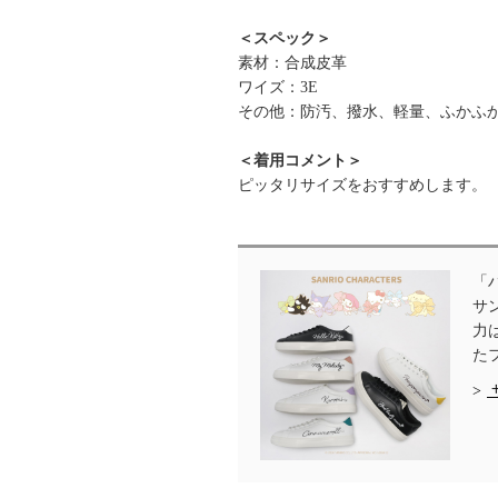
＜スペック＞
素材：合成皮革
ワイズ：3E
その他：防汚、撥水、軽量、ふかふ
＜着用コメント＞
ピッタリサイズをおすすめします。
「
サ
力
た