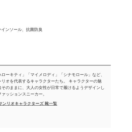
かインソール、抗菌防臭
ハローキティ」「マイメロディ」「シナモロール」など、
ンリオを代表するキャラクターたち。 キャラクターの魅
はそのままに、大人の女性が日常で履けるようデザインし
ファッションスニーカー。
サンリオキャラクターズ 靴一覧