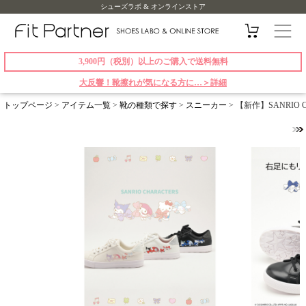
シューズラボ & オンラインストア
3,900円（税別）以上のご購入で送料無料
大反響！靴擦れが気になる方に…＞詳細
トップページ
>
アイテム一覧
>
靴の種類で探す
>
スニーカー
> 【新作】SANRIO 