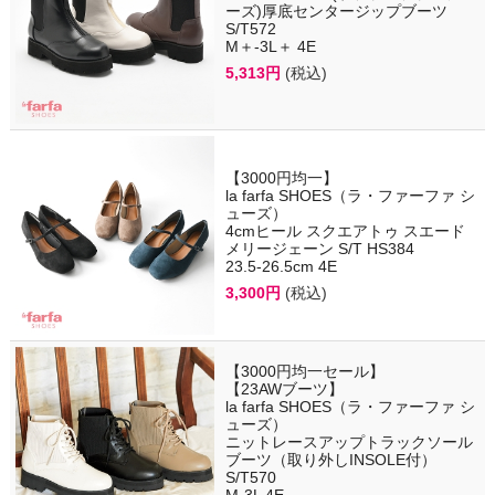
ーズ)厚底センタージップブーツ
S/T572
M＋-3L＋ 4E
5,313円
(税込)
【3000円均一】
la farfa SHOES（ラ・ファーファ シ
ューズ）
4cmヒール スクエアトゥ スエード
メリージェーン S/T HS384
23.5-26.5cm 4E
3,300円
(税込)
【3000円均一セール】
【23AWブーツ】
la farfa SHOES（ラ・ファーファ シ
ューズ）
ニットレースアップトラックソール
ブーツ（取り外しINSOLE付）
S/T570
M-3L 4E