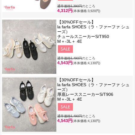
通常価格5,390円
のところ
4,312円
(本体価格:3,920円)
【30%OFFセール】
la farfa SHOES（ラ・ファーファ シュ
ーズ）
チュールスニーカーS/T950
M＋-3L＋ 4E
通常価格6,490円
のところ
4,543円
(本体価格:4,130円)
【30%OFFセール】
la farfa SHOES（ラ・ファーファ シュ
ーズ）
厚底レーススニーカーS/T906
M＋-3L＋ 4E
通常価格6,490円
のところ
4,543円
(本体価格:4,130円)