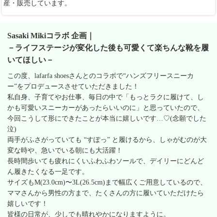
産・販売しています。
Sasaki Mikiコラボ 企画｜
－ライフステージが変化した後も可愛くて楽ちんな靴を履
いてほしい－
この度、lafarfa shoesさんとのコラボで“ハンズフリースニーカ
ー”をプロデュースさせていただきました！
私自身、子育てやお仕事、毎日の中で「もっとラクに履けて、し
かも可愛いスニーカーがあったらいいのに」と思っていたので、
今回こうして形にできたことが本当に嬉しいです…♡(念願でした
泣)
両手がふさがっていても “すぽっ” と履けるから、しゃがむのが大
変な時や、急いでいる朝にも大活躍！
長時間歩いても疲れにくいふわふわソールで、デイリーにどんど
ん履きたくなる一足です。
サイズもM(23.0cm)〜3L(26.5cm)まで幅広くご用意しているので、
ママさんから男性の方まで、たくさんの方に履いていただけたら
嬉しいです！
皆様の日常が、少しでも晴れやかになりますように。