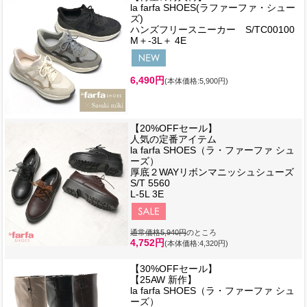
la farfa SHOES(ラファーファ・シュー
ズ)
ハンズフリースニーカー S/TC00100
M＋-3L＋ 4E
6,490円
(本体価格:5,900円)
【20%OFFセール】
人気の定番アイテム
la farfa SHOES（ラ・ファーファ シュ
ーズ）
厚底２WAYリボンマニッシュシューズ
S/T 5560
L-5L 3E
通常価格5,940円
のところ
4,752円
(本体価格:4,320円)
【30%OFFセール】
【25AW 新作】
la farfa SHOES（ラ・ファーファ シュ
ーズ）