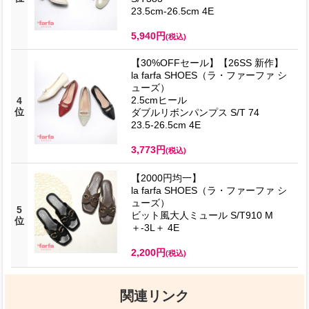
23.5cm-26.5cm 4E
5,940円
(税込)
【30%OFFセール】【26SS 新作】
la farfa SHOES（ラ・ファーファ シ
ューズ）
2.5cmヒール
4
位
ダブルリボンパンプス S/T 74
23.5-26.5cm 4E
3,773円
(税込)
【2000円均一】
la farfa SHOES（ラ・ファーファ シ
ューズ）
5
ビット風大人ミュール S/T910 M
位
＋-3L＋ 4E
2,200円
(税込)
関連リンク