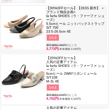
【30%OFFセール】【26SS 新作】 ＜
ブランド独自企画>
la farfa SHOES（ラ・ファーファ シュ
ーズ）
5.5cmヒール ニットバックストラップ
S/T 700
23.5-26.5cm 4E
通常価格5,390円
のところ
3,773円
(本体価格:3,430円)
【20%OFFセール】
人気の定番アイテム
la farfa SHOES（ラ・ファーファ シュ
ーズ）
6cmヒール 2WAYリボンミュール
S/T108
M-3L 4E
通常価格5,940円
のところ
4,752円
(本体価格:4,320円)
人気の定番アイテム