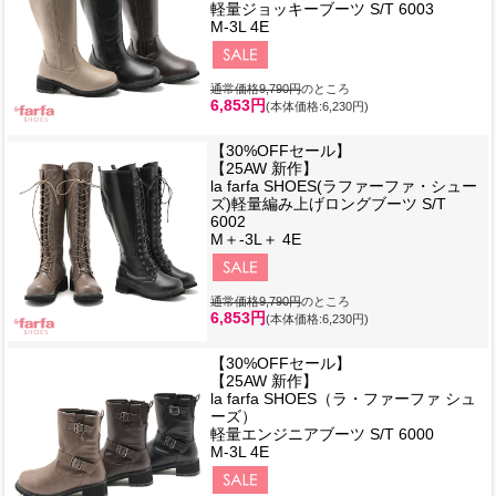
軽量ジョッキーブーツ S/T 6003
M-3L 4E
通常価格9,790円
のところ
6,853円
(本体価格:6,230円)
【30%OFFセール】
【25AW 新作】
la farfa SHOES(ラファーファ・シュー
ズ)軽量編み上げロングブーツ S/T
6002
M＋-3L＋ 4E
通常価格9,790円
のところ
6,853円
(本体価格:6,230円)
【30%OFFセール】
【25AW 新作】
la farfa SHOES（ラ・ファーファ シュ
ーズ）
軽量エンジニアブーツ S/T 6000
M-3L 4E