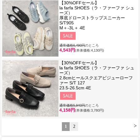
【30%OFFセール】
la farfa SHOES（ラ・ファーファ シュ
ーズ）
厚底ドローストラップスニーカー
S/T905
M＋-3L＋ 4E
通常価格6,490円
のところ
4,543円
(本体価格:4,130円)
【30%OFFセール】
la farfa SHOES（ラ・ファーファ シュ
ーズ）
2.8cmヒールスクエアビジューローフ
ァー S/T 127
23.5-26.5cm 4E
通常価格5,940円
のところ
4,158円
(本体価格:3,780円)
>
1
2