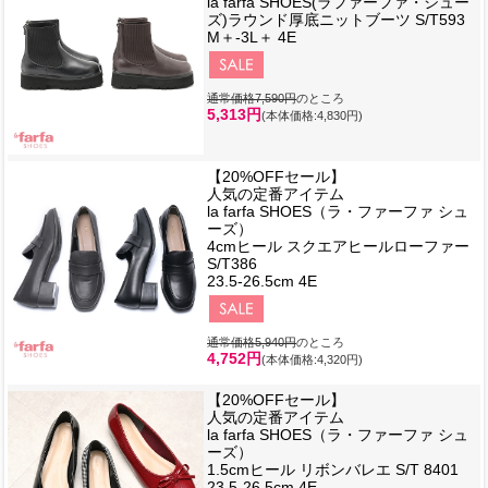
la farfa SHOES(ラファーファ・シュー
ズ)ラウンド厚底ニットブーツ S/T593
M＋-3L＋ 4E
通常価格7,590円
のところ
5,313円
(本体価格:4,830円)
【20%OFFセール】
人気の定番アイテム
la farfa SHOES（ラ・ファーファ シュ
ーズ）
4cmヒール スクエアヒールローファー
S/T386
23.5-26.5cm 4E
通常価格5,940円
のところ
4,752円
(本体価格:4,320円)
【20%OFFセール】
人気の定番アイテム
la farfa SHOES（ラ・ファーファ シュ
ーズ）
1.5cmヒール リボンバレエ S/T 8401
23.5-26.5cm 4E