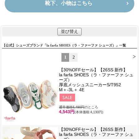
靴下、小物はこちら
並び替え
【公式】シューズブランド「la farfa SHOES（ラ・ファーファ シューズ）」一覧
>
1
2
【30%OFFセール】【26SS 新作】
la farfa SHOES（ラ・ファーファ シュ
ーズ）
厚底メッシュスニーカーS/T952
M＋-3L＋ 4E
通常価格6,490円
のところ
4,543円
(本体価格:4,130円)
【30%OFFセール】【26SS 新作】
la farfa SHOES（ラ・ファーファ シュ